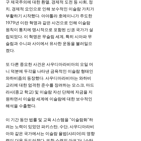
구 제국주의에 ​​대한 환멸, 경제적 도전 등 사회, 정
치, 경제적 요인으로 인해 보수적인 이슬람 가치가 
부활하기 시작했다. 아야톨라 호메이니가 주도한 
1979년 이란 혁명과 같은 사건으로 인해 이슬람 
원칙이 통치에 명시적으로 포함된 신권 국가가 설
립되었다. 이 혁명은 무슬림 세계, 특히 시아파 무
슬림과 수니파 사이에서 유사한 운동을 불러일으
켰다.
또 다른 중요한 사건은 사우디아라비아의 오일 머
니 덕분에 두각을 나타낸 금욕적인 이슬람 형태인 
와하비즘의 등장했다. 사우디아라비아는 와하비 
교리에 대한 엄격한 준수를 장려하는 모스크, 마드
라사(종교 학교) 및 이슬람 자선 단체에 자금을 지
원하면서 이슬람 세계에 이슬람에 대한 보수적인 
해석을 수출했다.
이 기간 동안 법률 및 교육 시스템을 "이슬람화"하
려는 노력이 있었던 파키스탄, 수단, 사우디아라비
아와 같은 국가에서는 이슬람 율법(샤리아)의 영향
력이 더욱 두드러졌다. 또한 소련의 아프가니스탄 