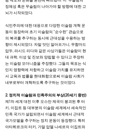
람 제도와 문화를 혼란에 빠뜨렸다. 이  무슬림의 
정체성 혹은 무슬림이 나아가야 할 방향에 대한 고
뇌가 시작되었다. 
식민주의에 대한 대응으로 다양한 이슬람 개혁 운
동이 등장하여 초기 이슬람의 "순수한" 관습으로
의 복귀를 추구하는 동시에 근대성을 수용하는 방
향이 제시되었다. 자말 앗딘 알아프가니, 무함마드 
압두, 라시드 리다와 같은 사상가들은 이슬람이 현
대 과학, 이성 및 진보와 양립할 수 있다고 주장하
는 이슬람 모더니즘을 주장했다. 그들의 목표는 식
민지 영향력에 저항하고 이슬람 가치를 유지하면
서 교육과 법률을 현대화함으로써 이슬람 사회가 
내부로부터 개혁하도록 추구하는 것이었다.
2. 정치적 ​​이슬람과 민족주의의 부상(20세기 중반)
제1차 세계 대전 이후 오스만 제국이 붕괴된 후 터
키, 이집트 등 대부분의 이슬람 세계에서 세속적인 
민족 국가가 설립되면서 이슬람 세계에서 근대적 
국가모델을 추구하는 정치 운동이 등장했다. 특히 
아타튀르크의 터키, 가말 압델 나세르의 이집트와 