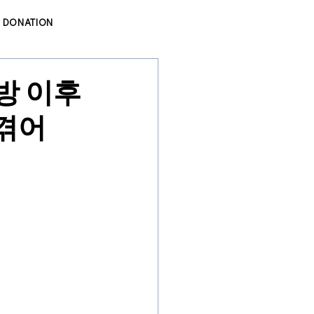
DONATION
방 이후
 겪어