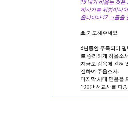
15 내가 비옵는 것
하시기를 위함이니이다
옵나이다 17 그들을
🙏 기도해주세요
6년동안 주목되어 핍
로 승리하게 하옵소서.
지금도 감옥에 갇혀 
전하여 주옵소서.
마지막 시대 믿음을 
100만 선교사를 파
Contact by Korean.
kr.mmi@mmitogether.org
충청남도 천안시 동남구 각원사길 181(안서동 166-