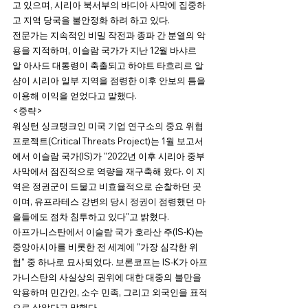
고 있으며, 시리아 북서부의 바디아 사막에 집중하
고 지역 당국을 불안정화 하려 하고 있다.
전문가는 지속적인 비밀 작전과 종파 간 분열의 악
용을 지적하며, 이슬람 국가가 지난 12월 바샤르 
알 아사드 대통령이 축출되고 하야트 타흐리르 알
샴이 시리아 일부 지역을 점령한 이후 안보의 틈을 
이용해 이익을 얻었다고 말했다.
<중략>
워싱턴 싱크탱크인 미국 기업 연구소의 중요 위협 
프로젝트(Critical Threats Project)는 1월 보고서
에서 이슬람 국가(IS)가 "2022년 이후 시리아 중부 
사막에서 점진적으로 역량을 재구축해 왔다. 이 지
역은 정권군이 드물고 비효율적으로 순찰하던 곳
이며, 유프라테스 강변의 당시 정권이 점령했던 마
을들에도 점차 침투하고 있다"고 밝혔다.
아프가니스탄에서 이슬람 국가 호라산 주(IS-K)는 
중앙아시아를 비롯한 전 세계에 "가장 심각한 위
협" 중 하나로 묘사되었다. 보론코프는 IS-K가 아프
가니스탄의 사실상의 권위에 대한 대중의 불만을 
악용하며 민간인, 소수 민족, 그리고 외국인을 표적
으로 삼았다고 말했다. 