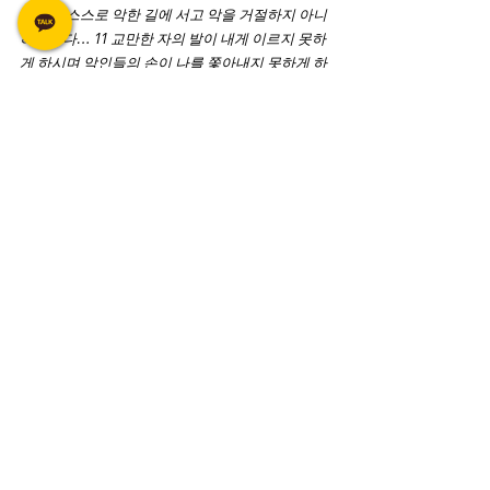
꾀하며 스스로 악한 길에 서고 악을 거절하지 아니
하는도다… 11 교만한 자의 발이 내게 이르지 못하
게 하시며 악인들의 손이 나를 쫓아내지 못하게 하
소서12 악을 행하는 자들이 거기서 넘어졌으니 엎
드러지고 다시 일어날 수 없으리이다. 
기도해주세요.
1. 사헬, 서아프리카, 차드호에서 계속 들려오는 테
러와 집단 학살, 아프가니스탄, 이라크, 시리아 등
에서 병력을 모으며 폭력과 살인으로 이익을 도모
하는 IS의 행보에 하나님께서 개입하여 주옵소서. 
이들이 다시 세력을 키워 재건하려는 모든 도모를 
무력화하여 주옵소서. 호라산주(IS_K)의 인공지
능, 암호화 메신저, 크라우드펀딩 등을 활용한 선전
과 모금 활동을 하는 담당자들을 꾸짖고 지금 멈춰 
주소서. 최신 기술들을 교란케 하여서 오히려 이 기
술들로 그들이 무너져 다시 일어나지 못하도록 하
나님의 개입을 요청합니다. IS의 네트워크를 혼동
시키고 진멸시켜 주소서.