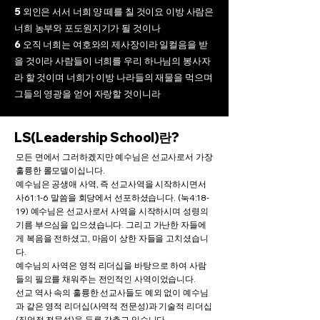
5 외인은 서서 너희 양 떼를 칠 것이요 이방 사람은
너희 농부와 포도원지기가 될 것이나
6 오직 너희는 여호와의 제사장이라 일컬음을 받
을 것이라 사람들이 너희를 우리 하나님의 봉사자
라 할 것이며 너희가 이방 나라들의 재물을 먹으며
그들의 영광을 얻어 자랑할 것이니라
LS(Leadership School)란?
모든 면에서 그러하겠지만 예수님은 선교사로서 가장
훌륭한 롤모델이십니다.
예수님은 공생애 사역, 즉 선교사역을 시작하시면서
사61:1-6 말씀을 회당에서 선포하셨습니다. (눅4:18-
19) 예수님은 선교사로서 사역을 시작하시며 성령의
기름 부으심을 입으셨습니다. 그리고 가난한 자들에
게 복음을 전하셨고, 마음이 상한 자들을 고치셨습니
다.
예수님의 사역은 영적 리더십을 바탕으로 하여 사람
들의 필요를 채워주는 전인적인 사역이었습니다.
선교 역사 속의 훌륭한 선교사들도 예외 없이 예수님
과 같은 영적 리더십(사역적 전문성)과 기술적 리더십
(직업적 전문성)을 두루 갖추고 있습니다.