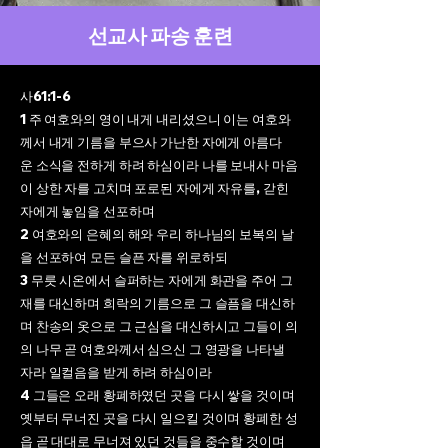
선교사 파송 훈련
사61:1-6
1 주 여호와의 영이 내게 내리셨으니 이는 여호와
께서 내게 기름을 부으사 가난한 자에게 아름다
운
소식을 전하게 하려 하심이라 나를 보내사 마음
이 상한 자를 고치며 포로된 자에게 자유를, 갇힌
자에게 놓임을 선포하며
2 여호와의 은혜의 해와 우리 하나님의 보복의 날
을 선포하여 모든 슬픈 자를 위로하되
3 무릇 시온에서 슬퍼하는 자에게 화관을 주어 그
재를 대신하며 희락의 기름으로 그 슬픔을 대신하
며 찬송의 옷으로 그 근심을 대신하시고 그들이 의
의 나무 곧 여호와께서 심으신 그 영광을 나타낼
자라
일컬음을 받게 하려 하심이라
4 그들은 오래 황폐하였던 곳을 다시 쌓을 것이며
옛부터 무너진 곳을 다시 일으킬 것이며 황폐한 성
읍 곧 대대로 무너져 있던 것들을 중수할 것이며